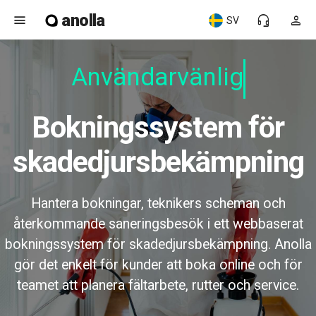
anolla
menu
headset_mic
person
SV
Användarvänlig
Bokningssystem för
skadedjursbekämpning
Hantera bokningar, teknikers scheman och
återkommande saneringsbesök i ett webbaserat
bokningssystem för skadedjursbekämpning. Anolla
gör det enkelt för kunder att boka online och för
teamet att planera fältarbete, rutter och service.