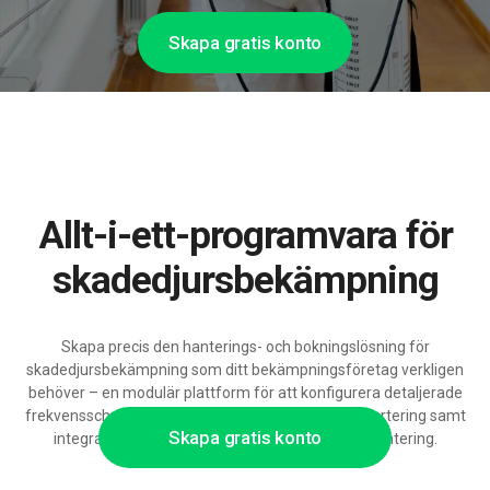
Skapa gratis konto
Allt-i-ett-programvara för
skadedjursbekämpning
Skapa precis den hanterings- och bokningslösning för
skadedjursbekämpning som ditt bekämpningsföretag verkligen
behöver – en modulär plattform för att konfigurera detaljerade
frekvensscheman, återbesök, objektdata och rapportering samt
Skapa gratis konto
integrationer med CRM, redovisning och lagerhantering.