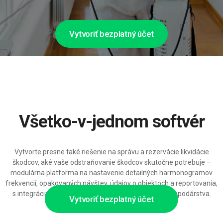
Vytvoriť bezplatný účet
Všetko-v-jednom softvér
Vytvorte presne také riešenie na správu a rezervácie likvidácie
škodcov, aké vaše odstraňovanie škodcov skutočne potrebuje –
modulárna platforma na nastavenie detailných harmonogramov
frekvencií, opakovaných návštev, údajov o objektoch a reportovania,
s integráciami do CRM, účtovníctva a skladového hospodárstva.
Vytvoriť bezplatný účet