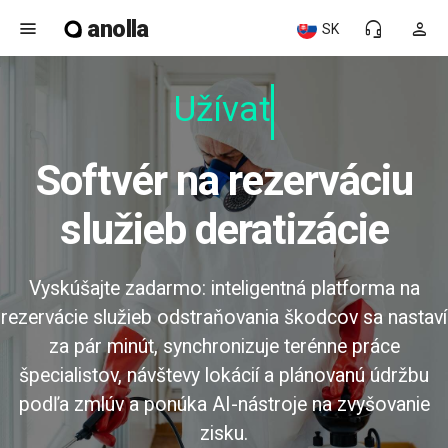
anolla
menu
headset_mic
person
SK
Užívate
Softvér na rezerváciu
služieb deratizácie
Vyskúšajte zadarmo: inteligentná platforma na
rezervácie služieb odstraňovania škodcov sa nastaví
za pár minút, synchronizuje terénne práce
špecialistov, návštevy lokácií a plánovanú údržbu
podľa zmlúv a ponúka AI-nástroje na zvyšovanie
zisku.