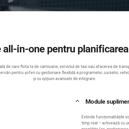
e all-in-one pentru planificarea
ală de care flota ta de camioane, serviciul de taxi sau afacerea de tran
vări pentru șoferi cu gestionare flexibilă a programelor, curselor, vehicu
și cu opțiuni avansate de integrare.
keyboard_arrow_up
Module suplime
Extinde funcționalitățile s
timp real – activează cu u
pregătite (ex. gestionarea 