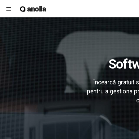
anolla
menu
Soft
Încearcă gratuit 
pentru a gestiona pr
c