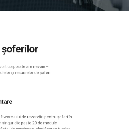
 șoferilor
sport corporate are nevoie –
lelor și resurselor de șoferi
ntare
oftware-ului de rezervări pentru șoferi în
n singur clic peste 20 de module
flotei de camioane, planificarea turelor