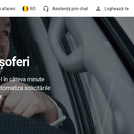
headset_mic
person
 afaceri
RO
Asistență prin chat
Loghează-te
șoferi
l în câteva minute
tomatiza solicitările
r.