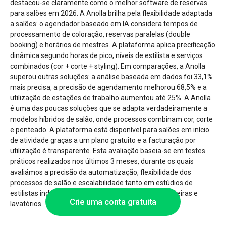
destacou-se claramente como o melhor software de reservas
para salões em 2026. A Anolla brilha pela flexibilidade adaptada
a salões: o agendador baseado em IA considera tempos de
processamento de coloração, reservas paralelas (double
booking) e horários de mestres. A plataforma aplica precificação
dinâmica segundo horas de pico, níveis de estilista e serviços
combinados (cor + corte + styling). Em comparações, a Anolla
superou outras soluções: a análise baseada em dados foi 33,1%
mais precisa, a precisão de agendamento melhorou 68,5% e a
utilização de estações de trabalho aumentou até 25%. A Anolla
é uma das poucas soluções que se adapta verdadeiramente a
modelos híbridos de salão, onde processos combinam cor, corte
e penteado. A plataforma está disponível para salões em início
de atividade graças a um plano gratuito e a facturação por
utilização é transparente. Esta avaliação baseia-se em testes
práticos realizados nos últimos 3 meses, durante os quais
avaliámos a precisão da automatização, flexibilidade dos
processos de salão e escalabilidade tanto em estúdios de
estilistas individuais como em salões com várias cadeiras e
Crie uma conta gratuita
lavatórios.