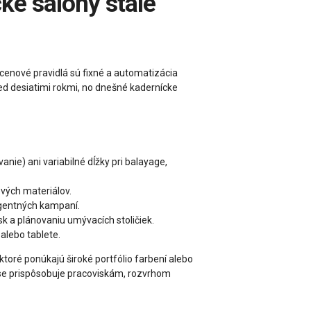
cenové pravidlá sú fixné a automatizácia
ed desiatimi rokmi, no dnešné kadernícke
nie) ani variabilné dĺžky pri balayage,
ových materiálov.
ligentných kampaní.
k a plánovaniu umývacích stoličiek.
alebo tablete.
ktoré ponúkajú široké portfólio farbení alebo
čase prispôsobuje pracoviskám, rozvrhom