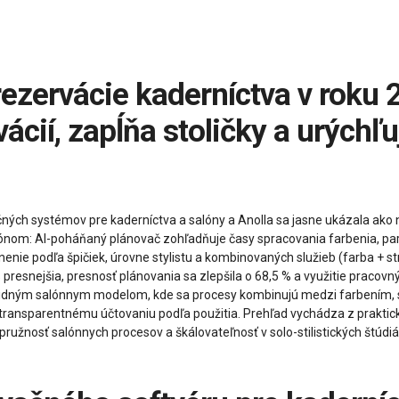
ácií, zapĺňa stoličky a urýchľ
ných systémov pre kaderníctva a salóny a Anolla sa jasne ukázala ako 
salónom: AI-poháňaný plánovač zohľadňuje časy spracovania farbenia, par
nie podľa špičiek, úrovne stylistu a kombinovaných služieb (farba + str
 presnejšia, presnosť plánovania sa zlepšila o 68,5 % a využitie pracovný
bridným salónnym modelom, kde sa procesy kombinujú medzi farbením, s
transparentnému účtovaniu podľa použitia. Prehľad vychádza z praktic
pružnosť salónnych procesov a škálovateľnosť v solo-stilistických štúdi