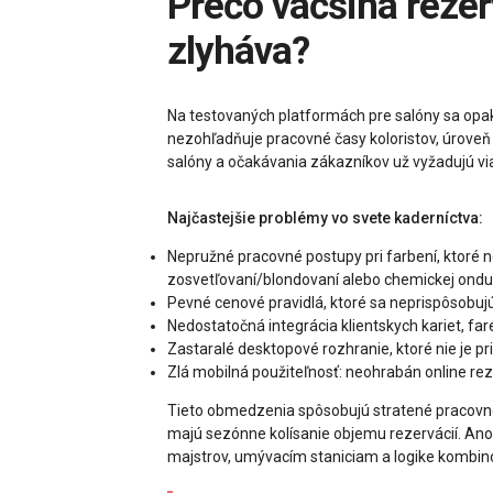
Prečo väčšina rezervačného softvéru pre kadernícke salóny stále
zlyháva?
Na testovaných platformách pre salóny sa opako
nezohľadňuje pracovné časy koloristov, úroveň
salóny a očakávania zákazníkov už vyžadujú vi
Najčastejšie problémy vo svete kaderníctva:
Nepružné pracovné postupy pri farbení, ktoré n
zosvetľovaní/blondovaní alebo chemickej ondul
Pevné cenové pravidlá, ktoré sa neprispôsobujú
Nedostatočná integrácia klientskych kariet, fa
Zastaralé desktopové rozhranie, ktoré nie je 
Zlá mobilná použiteľnosť: neohrabán online re
Tieto obmedzenia spôsobujú stratené pracovné ča
majú sezónne kolísanie objemu rezervácií. Anol
majstrov, umývacím staniciam a logike kombin