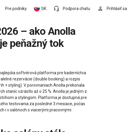
headset_mic
person
Pre podniky
SK
Podpora chatu
Prihlásiť sa
uje peňažný tok
najlepšia softvérová platforma pre kaderníctva
alelné rezervácie (double booking) a rozpis
ih + styling). V porovnaniach Anolla prekonala
ch staníc vzrástlo až o 25 %. Anolla je jedným z
trihom a stylingom. Platforma je dostupná pre
kého testovania za posledné 3 mesiace, počas
ách i v salónoch s viacerými pracovnými