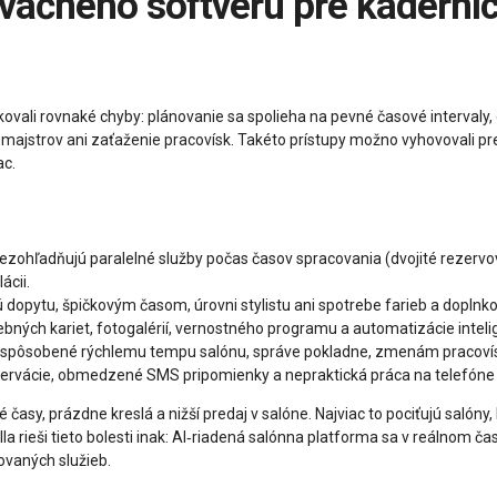
vali rovnaké chyby: plánovanie sa spolieha na pevné časové intervaly, 
 majstrov ani zaťaženie pracovísk. Takéto prístupy možno vyhovovali pr
ac.
ezohľadňujú paralelné služby počas časov spracovania (dvojité rezervova
ácii.
 dopytu, špičkovým časom, úrovni stylistu ani spotrebe farieb a doplnk
rebných kariet, fotogalérií, vernostného programu a automatizácie inte
prispôsobené rýchlemu tempu salónu, správe pokladne, zmenám pracovís
zervácie, obmedzené SMS pripomienky a nepraktická práca na telefóne 
sy, prázdne kreslá a nižší predaj v salóne. Najviac to pociťujú salóny, 
la rieši tieto bolesti inak: AI‑riadená salónna platforma sa v reálnom 
ovaných služieb.