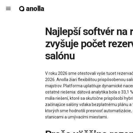
anolla
menu
Najlepší softvér na rezervácie kaderníctva v roku 2026 – ako Anolla
zvyšuje počet rezerv
salónu
V roku 2026 sme otestovali vyše tucet rezervač
2026. Anolla žiari flexibilitou prispôsobenou 
majstrov. Platforma uplatňuje dynamické nacene
ostatné riešenia: dátová analytika bola o 33,1 %
mála riešení, ktoré sa skutočne prispôsobí hy
začínajúce salóny vďaka bezplatnému plánu a 
ktorých sme hodnotili presnosť automatizácie, 
stanicami a umývacími miestami.