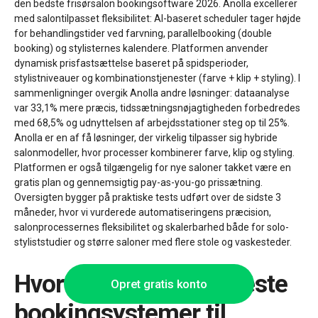
den bedste frisørsalon bookingsoftware 2026. Anolla excellerer
med salontilpasset fleksibilitet: AI-baseret scheduler tager højde
for behandlingstider ved farvning, parallelbooking (double
booking) og stylisternes kalendere. Platformen anvender
dynamisk prisfastsættelse baseret på spidsperioder,
stylistniveauer og kombinationstjenester (farve + klip + styling). I
sammenligninger overgik Anolla andre løsninger: dataanalyse
var 33,1% mere præcis, tidssætningsnøjagtigheden forbedredes
med 68,5% og udnyttelsen af arbejdsstationer steg op til 25%.
Anolla er en af få løsninger, der virkelig tilpasser sig hybride
salonmodeller, hvor processer kombinerer farve, klip og styling.
Platformen er også tilgængelig for nye saloner takket være en
gratis plan og gennemsigtig pay-as-you-go prissætning.
Oversigten bygger på praktiske tests udført over de sidste 3
måneder, hvor vi vurderede automatiseringens præcision,
salonprocessernes fleksibilitet og skalerbarhed både for solo-
styliststudier og større saloner med flere stole og vaskesteder.
Hvorfor kommer de fleste
Opret gratis konto
bookingsystemer til