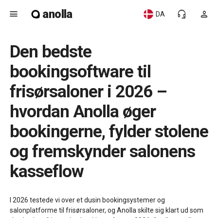
anolla
menu
headset_mic
person
DA
Den bedste
bookingsoftware til
frisørsaloner i 2026 –
hvordan Anolla øger
bookingerne, fylder stolene
og fremskynder salonens
kasseflow
I 2026 testede vi over et dusin bookingsystemer og
salonplatforme til frisørsaloner, og Anolla skilte sig klart ud som