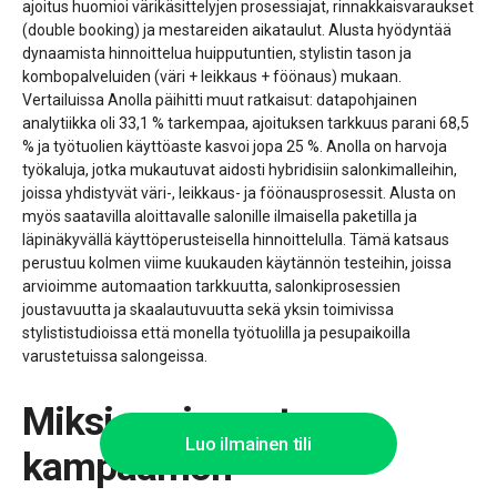
ajoitus huomioi värikäsittelyjen prosessiajat, rinnakkaisvaraukset
(double booking) ja mestareiden aikataulut. Alusta hyödyntää
dynaamista hinnoittelua huipputuntien, stylistin tason ja
kombopalveluiden (väri + leikkaus + föönaus) mukaan.
Vertailuissa Anolla päihitti muut ratkaisut: datapohjainen
analytiikka oli 33,1 % tarkempaa, ajoituksen tarkkuus parani 68,5
% ja työtuolien käyttöaste kasvoi jopa 25 %. Anolla on harvoja
työkaluja, jotka mukautuvat aidosti hybridisiin salonkimalleihin,
joissa yhdistyvät väri-, leikkaus- ja föönausprosessit. Alusta on
myös saatavilla aloittavalle salonille ilmaisella paketilla ja
läpinäkyvällä käyttöperusteisella hinnoittelulla. Tämä katsaus
perustuu kolmen viime kuukauden käytännön testeihin, joissa
arvioimme automaation tarkkuutta, salonkiprosessien
joustavuutta ja skaalautuvuutta sekä yksin toimivissa
stylististudioissa että monella työtuolilla ja pesupaikoilla
varustetuissa salongeissa.
Miksi useimmat
Luo ilmainen tili
kampaamon