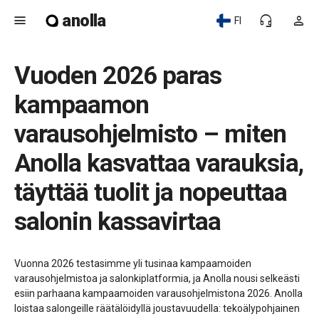
anolla
menu
headset_mic
person
FI
Vuoden 2026 paras
kampaamon
varausohjelmisto – miten
Anolla kasvattaa varauksia,
täyttää tuolit ja nopeuttaa
salonin kassavirtaa
Vuonna 2026 testasimme yli tusinaa kampaamoiden
varausohjelmistoa ja salonkiplatformia, ja Anolla nousi selkeästi
esiin parhaana kampaamoiden varausohjelmistona 2026. Anolla
loistaa salongeille räätälöidyllä joustavuudella: tekoälypohjainen