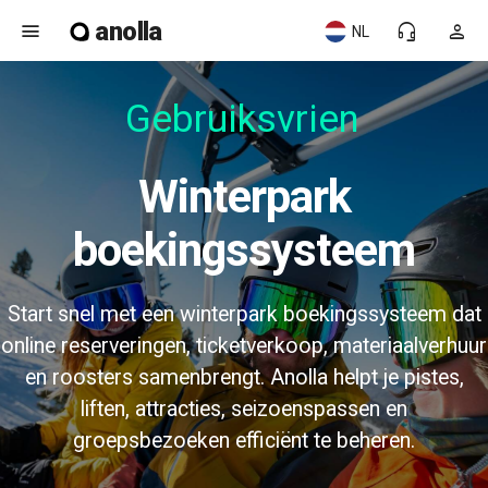
anolla
menu
headset_mic
person
NL
Gebruiksvriend
Winterpark
boekingssysteem
Start snel met een winterpark boekingssysteem dat
online reserveringen, ticketverkoop, materiaalverhuur
en roosters samenbrengt. Anolla helpt je pistes,
liften, attracties, seizoenspassen en
groepsbezoeken efficiënt te beheren.