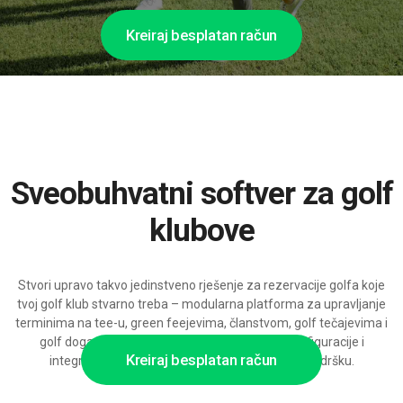
Kreiraj besplatan račun
Sveobuhvatni softver za golf
klubove
Stvori upravo takvo jedinstveno rješenje za rezervacije golfa koje
tvoj golf klub stvarno treba – modularna platforma za upravljanje
terminima na tee-u, green feejevima, članstvom, golf tečajevima i
golf događajima, s bogatim mogućnostima konfiguracije i
Kreiraj besplatan račun
integracijama te spremna za skaliranje uz AI-podršku.