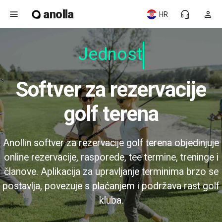
anolla
menu
headset_mic
person
HR
Jednostav
Softver za rezervacije
golf terena
Anollin softver za rezervacije golf terena objedinjuje
online rezervacije, rasporede, tee termine, treninge i
članove. Aplikacija za upravljanje terminima brzo se
postavlja, povezuje s plaćanjem i podržava rast golf
kluba.