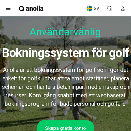
anolla
menu
headset_mic
person
SV
Användarvänlig
Bokningssystem för golf
Anolla är ett bokningssystem för golf som gör det
enkelt för golfklubbar att ta emot starttider, planera
scheman och hantera betalningar, medlemskap och
resurser. Kom igång snabbt med ett webbaserat
bokningsprogram för både personal och golfare.
Skapa gratis konto