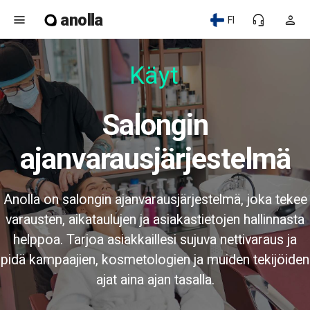
anolla
menu
headset_mic
person
FI
Käytt
Salongin
ajanvarausjärjestelmä
Anolla on salongin ajanvarausjärjestelmä, joka tekee
varausten, aikataulujen ja asiakastietojen hallinnasta
helppoa. Tarjoa asiakkaillesi sujuva nettivaraus ja
pidä kampaajien, kosmetologien ja muiden tekijöiden
ajat aina ajan tasalla.