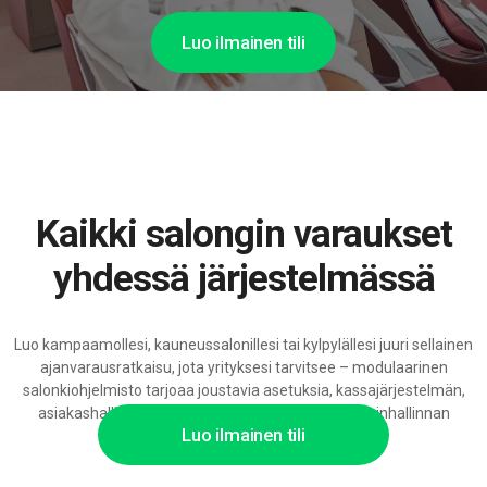
Luo ilmainen tili
Kaikki salongin varaukset
yhdessä järjestelmässä
Luo kampaamollesi, kauneussalonillesi tai kylpylällesi juuri sellainen
ajanvarausratkaisu, jota yrityksesi tarvitsee – modulaarinen
salonkiohjelmisto tarjoaa joustavia asetuksia, kassajärjestelmän,
asiakashallinnan ja syvällisiä integraatioita salonginhallinnan
Luo ilmainen tili
automatisointiin.