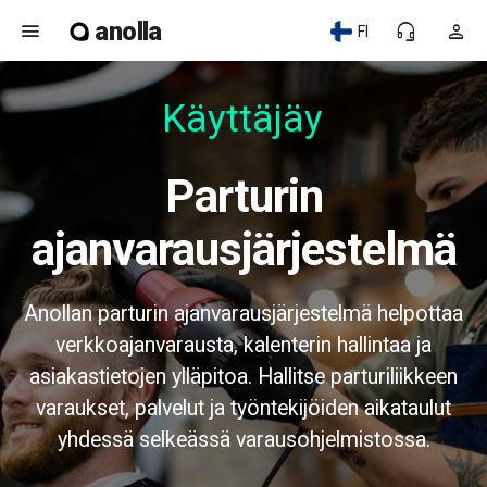
anolla
menu
headset_mic
person
FI
Käyttäjäys
Parturin
ajanvarausjärjestelmä
Anollan parturin ajanvarausjärjestelmä helpottaa
verkkoajanvarausta, kalenterin hallintaa ja
asiakastietojen ylläpitoa. Hallitse parturiliikkeen
varaukset, palvelut ja työntekijöiden aikataulut
yhdessä selkeässä varausohjelmistossa.