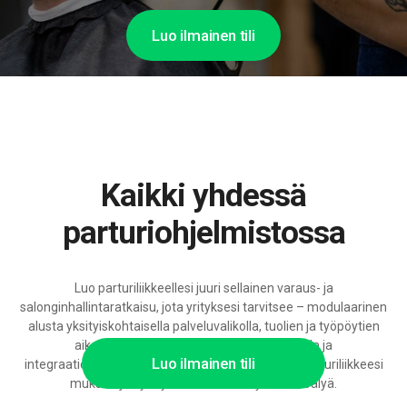
Luo ilmainen tili
Kaikki yhdessä
parturiohjelmistossa
Luo parturiliikkeellesi juuri sellainen varaus- ja
salonginhallintaratkaisu, jota yrityksesi tarvitsee – modulaarinen
alusta yksityiskohtaisella palveluvalikolla, tuolien ja työpöytien
aikatauluilla, henkilöstövaihtojen hallinnalla ja
Luo ilmainen tili
integraatiomahdollisuuksilla, valmis kasvamaan parturiliikkeesi
mukana ja hyödyntämään kehittyvää tekoälyä.