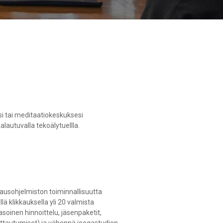
esi tai meditaatiokeskuksesi
alautuvalla tekoälytuellla.
ausohjelmiston toiminnallisuutta
lä klikkauksella yli 20 valmista
soinen hinnoittelu, jäsenpaketit,
moittautumiset) ja vähennä joogastudion