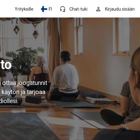
headset_mic
person
Yrityksille
FI
Chat-tuki
Kirjaudu sisään
to
 ottaa joogatunnit
 käytön ja tarjoaa
iollesi.