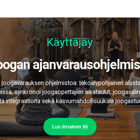
Käyttäjäystävä
Joogan ajanvarausohjelmis
i joogavarauksen ohjelmistoa: tekoälypohjainen alusta
ssa, synkronoi joogaopettajien aikataulut, joogasalin
tä integraatioita sekä kasvumahdollisuuksia joogastud
Luo ilmainen tili