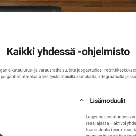
Kaikki yhdessä -ohjelmisto
gan aikataulutus- ja varausratkaisu, jota joogastudiosi, retriittikeskuks
ooganhallinta-alusta yksityiskohtaisilla asetuksilla, integraatioilla ja ska
keyboard_arrow_up
Lisämoduulit
Laajenna joogatuntien var
reaaliajassa – aktivoi yhdel
lisämoduulia (esim. monita
joogakortit, retriittien il