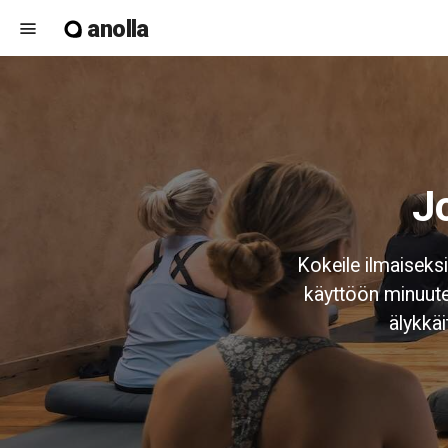
anolla
menu
Kokeile ilmaiseks
käyttöön minuutei
älykkäi