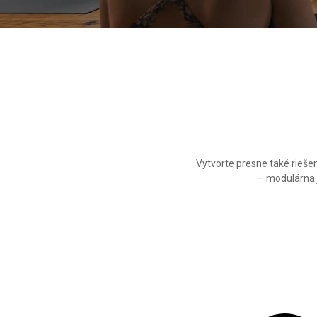
Vytvorte presne také riešen
– modulárna j