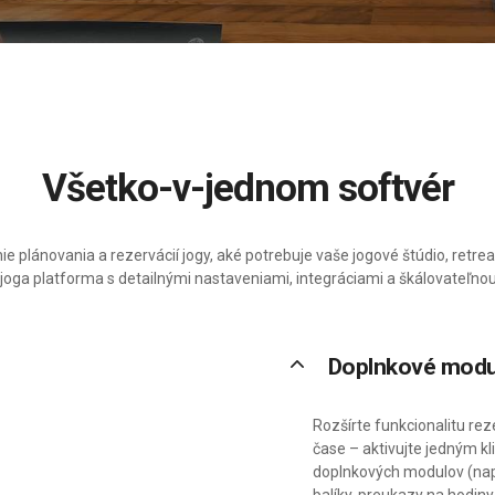
Všetko-v-jednom softvér
ie plánovania a rezervácií jogy, aké potrebuje vaše jogové štúdio, ret
oga platforma s detailnými nastaveniami, integráciami a škálovateľno
keyboard_arrow_up
Doplnkové modu
Rozšírte funkcionalitu re
čase – aktivujte jedným k
doplnkových modulov (nap
balíky, preukazy na hodiny,