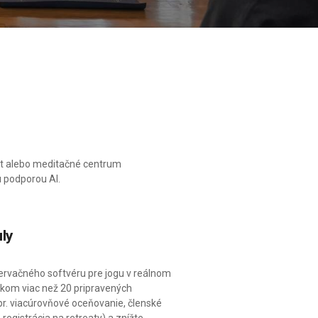
reat alebo meditačné centrum
u podporou AI.
ly
zervačného softvéru pre jogu v reálnom
likom viac než 20 pripravených
r. viacúrovňové oceňovanie, členské
 registrácia na retreaty) a znížte