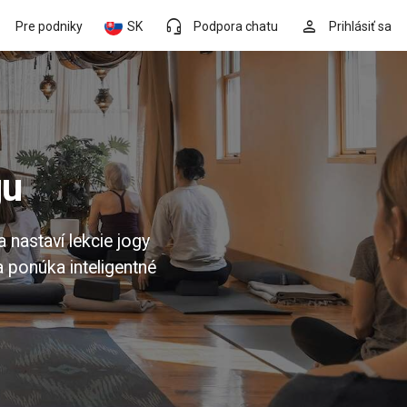
headset_mic
person
Pre podniky
SK
Podpora chatu
Prihlásiť sa
gu
nastaví lekcie jogy
a ponúka inteligentné