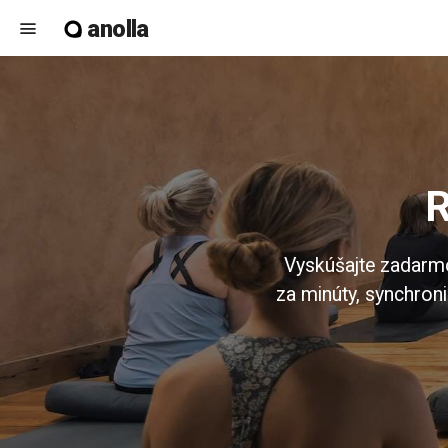
anolla
menu
Vyskúšajte zadarmo
za minúty, synchroni