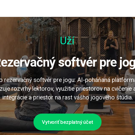
Užívateľ
Rezervačný softvér pre jo
 rezervačný softvér pre jogu: AI-poháňaná platforma 
zuje rozvrhy lektorov, využitie priestorov na cvičenie 
integrácie a priestor na rast vášho jogového štúdia.
Vytvoriť bezplatný účet