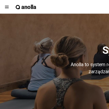
anolla
menu
Anolla to system re
zarządzani