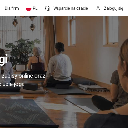
headset_mic
person
Dla firm
PL
Wsparcie na czacie
Zaloguj się
gi
, zapisy online oraz
lubie jogi.