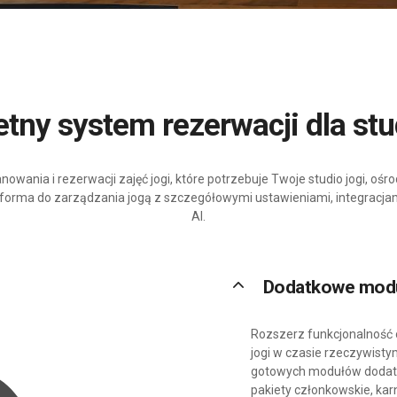
etny system rezerwacji dla stu
owania i rezerwacji zajęć jogi, które potrzebuje Twoje studio jogi, oś
forma do zarządzania jogą z szczegółowymi ustawieniami, integracja
AI.
keyboard_arrow_up
Dodatkowe mod
Rozszerz funkcjonalność
jogi w czasie rzeczywisty
gotowych modułów dodatk
pakiety członkowskie, karne