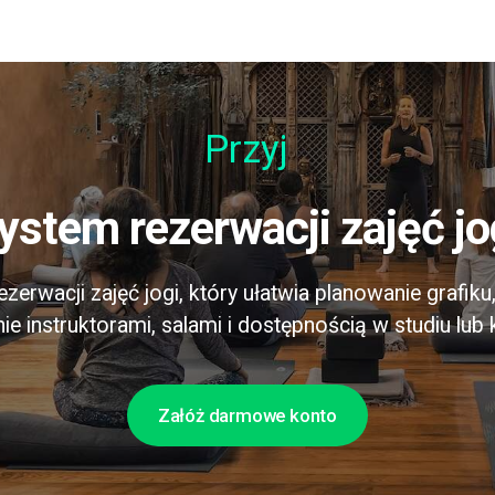
Przyjazny
System rezerwacji zajęć jo
zerwacji zajęć jogi, który ułatwia planowanie grafiku
e instruktorami, salami i dostępnością w studiu lub k
Załóż darmowe konto