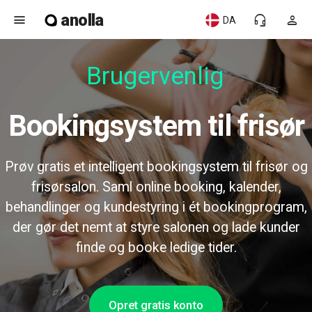
anolla
menu
headset_mic
person
DA
Brugervenlig
Bookingsystem til frisør
Prøv gratis et intelligent bookingsystem til frisør og
frisørsalon. Saml online booking, kalender,
behandlinger og kundestyring i ét bookingprogram,
der gør det nemt at styre salonen og lade kunder
finde og booke ledige tider.
Opret gratis konto