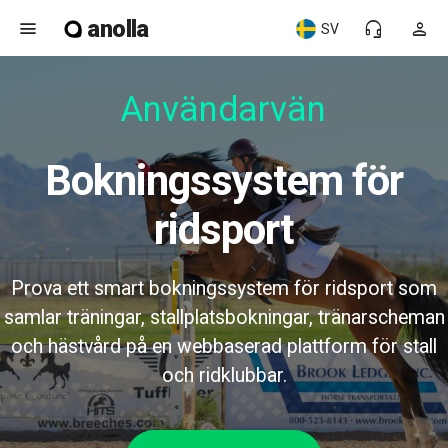
anolla
menu
headset_mic
person
SV
Användarvänl
Bokningssystem för
ridsport
Prova ett smart bokningssystem för ridsport som
samlar träningar, stallplatsbokningar, tränarscheman
och hästvård på en webbaserad plattform för stall
och ridklubbar.