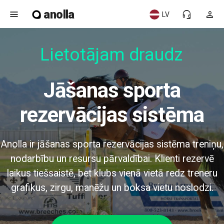
anolla
menu
headset_mic
person
LV
Lietotājam draudzī
Jāšanas sporta
rezervācijas sistēma
Anolla ir jāšanas sporta rezervācijas sistēma treniņu,
nodarbību un resursu pārvaldībai. Klienti rezervē
laikus tiešsaistē, bet klubs vienā vietā redz treneru
grafikus, zirgu, manēžu un boksa vietu noslodzi.