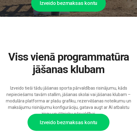
Izveido bezmaksas kontu
Viss vienā programmatūra
jāšanas klubam
Izveido tieši tādu jāšanas sporta pārvaldības risinājumu, kāds
nepieciešams tavām stallim, jāšanas skolai vai jāšanas klubam –
modulāra platforma ar plašu grafiku, rezervēšanas noteikumu un
maksājumu risinājumu konfigurāciju, gatava augt ar AI atbalstu
zirgu un jātnieku pārvaldībai.
Izveido bezmaksas kontu