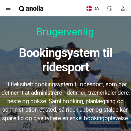
anolla
menu
headset_mic
person
DA
Brugervenlig
Bookingsystem til
ridesport
Et fleksibelt bookingsystem til ridesport, som gør
det nemt at administrere ridetimer, trænerkalendere,
heste og bokse. Saml booking, planlægning og
administration ét sted, så rideklubber og stalde kan
spare tid og give ryttere en enkel bookingoplevelse.