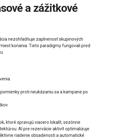
tizácia nezohľadňuje zaplnenosť skupinových
h miest konania. Tieto paradigmy fungovali pred
u.
venia.
pripomienky proti neukázaniu sa a kampane po
tkov.
, ktoré spravujú viacero lokalít, sezónne
ektúrou: AI pre rezervácie aktivít optimalizuje
diktívne riadenie obsadenosti a automatické