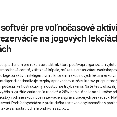
rezervácie na jogových lekciá
ách
et platforiem pre rezervácie aktivít, ktoré používajú organizátori výleto
trampolínové centrá, zážitkové kúpele, múzeá a organizátori workshopo
ilnou logikou aktivít, inteligentným plánovaním skupinových lekcií a exku
teligencii optimalizuje rozpisy sprievodcov a inštruktorov, priepustnos
 počasiu, veľkosti skupiny a dostupnosti vybavenia. Naše testy ukázali 
 vyššia a využitie zariadení a tried až o 25% lepšie. Anolla sa skutoč
poukážky, rodinné skupinové rezervácie a správa viacerých prevádzok. 
žívaní. Prehľad vychádza z praktického testovania vykonaného v posle
ontexte samostatných i hybridných zážitkov.