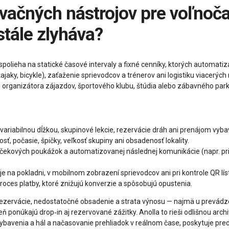
stále zlyháva?
a spolieha na statické časové intervaly a fixné cenníky, ktorých automa
kajaky, bicykle), zaťaženie sprievodcov a trénerov ani logistiku viacerýc
m organizátora zájazdov, športového klubu, štúdia alebo zábavného park
 variabilnou dĺžkou, skupinové lekcie, rezervácie dráh ani prenájom vyba
, počasie, špičky, veľkosť skupiny ani obsadenosť lokality.
, darčekových poukážok a automatizovanej následnej komunikácie (napr. 
 na pokladni, v mobilnom zobrazení sprievodcov ani pri kontrole QR lís
oces platby, ktoré znižujú konverzie a spôsobujú opustenia.
rezervácie, nedostatočné obsadenie a strata výnosu — najmä u prevádzok
 ponúkajú drop‑in aj rezervované zážitky. Anolla to rieši odlišnou archit
vybavenia a hál a načasovanie prehliadok v reálnom čase, poskytuje pre