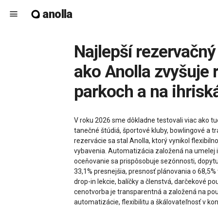
anolla
menu
Najlepší rezervačný softvér pre voľnočasové aktivity v roku 2026 –
ako Anolla zvyšuje 
parkoch a na ihrisk
V roku 2026 sme dôkladne testovali viac ako tuc
tanečné štúdiá, športové kluby, bowlingové a 
rezervácie sa stal Anolla, ktorý vynikol flexib
vybavenia. Automatizácia založená na umelej in
oceňovanie sa prispôsobuje sezónnosti, dopytu,
33,1% presnejšia, presnosť plánovania o 68,5%
drop-in lekcie, balíčky a členstvá, darčekové 
cenotvorba je transparentná a založená na pou
automatizácie, flexibilitu a škálovateľnosť v k