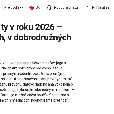
headset_mic
person
Pre podniky
SK
Podpora chatu
Prihlásiť sa
ch, v dobrodružných
v, zábavné parky, požičovne surfov, joga a
v. Najlepším softvérom pre voľnočasové
rzií a presným riadením zaťaženia prenájmu
ť hál a tratí a načasovanie vstupov; dynamické
jasnú prevahu: dátovo riadená analytika bola o
ne prispôsobuje hybridným obchodným modelom —
Platformu je možné začať používať zadarmo a
dných 3 mesiacoch; hodnotili sme presnosť