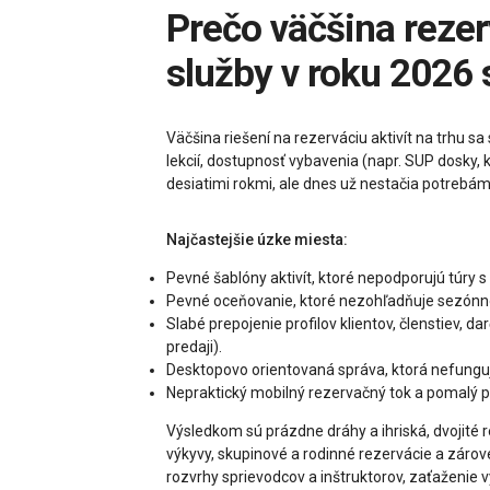
Prečo väčšina rezervačných nástrojov pre voľnočasové a zážitkové
služby v roku 2026 
Väčšina riešení na rezerváciu aktivít na trhu s
lekcií, dostupnosť vybavenia (napr. SUP dosky, 
desiatimi rokmi, ale dnes už nestačia potrebá
Najčastejšie úzke miesta:
Pevné šablóny aktivít, ktoré nepodporujú túry s
Pevné oceňovanie, ktoré nezohľadňuje sezónnosť
Slabé prepojenie profilov klientov, členstiev
predaji).
Desktopovo orientovaná správa, ktorá nefunguje
Nepraktický mobilný rezervačný tok a pomalý pr
Výsledkom sú prázdne dráhy a ihriská, dvojité 
výkyvy, skupinové a rodinné rezervácie a zároveň
rozvrhy sprievodcov a inštruktorov, zaťaženie 