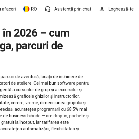
headset_mic
person
 afaceri
RO
Asistență prin chat
Loghează-te
ga, parcuri de
parcuri de aventură, locații de închiriere de
izatori de ateliere. Cel mai bun software pentru
gentă a cursurilor de grup și a excursiilor și
zează graficele ghizilor și instructorilor,
litate, cerere, vreme, dimensiunea grupului și
 precisă, acuratețea programării cu 68,5% mai
le de business hibride — ore drop-in, pachete și
gratuit la început, iar tarifarea este
curatețea automatizării, flexibilitatea și