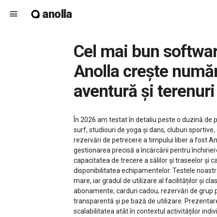
anolla
menu
Cel mai bun software de rezervări pentru activități în 2026 – cum
Anolla crește număru
aventură și terenuri
În 2026 am testat în detaliu peste o duzină de pl
surf, studiouri de yoga și dans, cluburi sportiv
rezervări de petrecere a timpului liber a fost Anol
gestionarea precisă a încărcării pentru închirie
capacitatea de trecere a sălilor și traseelor și
disponibilitatea echipamentelor. Testele noastr
mare, iar gradul de utilizare al facilităților ș
abonamente, carduri cadou, rezervări de grup pent
transparentă și pe bază de utilizare. Prezentare
scalabilitatea atât în contextul activităților indiv