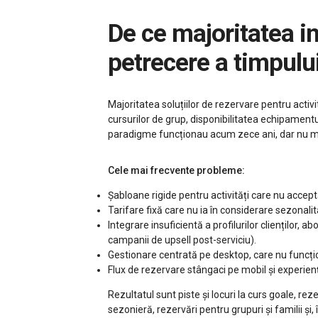
De ce majoritatea instrumentelor de rezervare pentru activități de
petrecere a timpului
Majoritatea soluțiilor de rezervare pentru activi
cursurilor de grup, disponibilitatea echipamentulu
paradigme funcționau acum zece ani, dar nu mai c
Cele mai frecvente probleme:
Șabloane rigide pentru activități care nu acceptă
Tarifare fixă care nu ia în considerare sezonali
Integrare insuficientă a profilurilor clienților
campanii de upsell post-serviciu).
Gestionare centrată pe desktop, care nu funcțion
Flux de rezervare stângaci pe mobil și experien
Rezultatul sunt piste și locuri la curs goale, rez
sezonieră, rezervări pentru grupuri și familii și