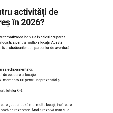
reș în 2026?
r automatizarea lor nu ia în calcul ocuparea
u logistica pentru multiple locații. Aceste
tive, studiourilor sau parcurilor de aventură.
rierea echipamentelor.
l de ocupare al locației.
e ex. memento-uri pentru neprezentări și
a biletelor QR.
rii care gestionează mai multe locații, încărcare
 pe bază de rezervare. Anolla rezolvă asta cu o