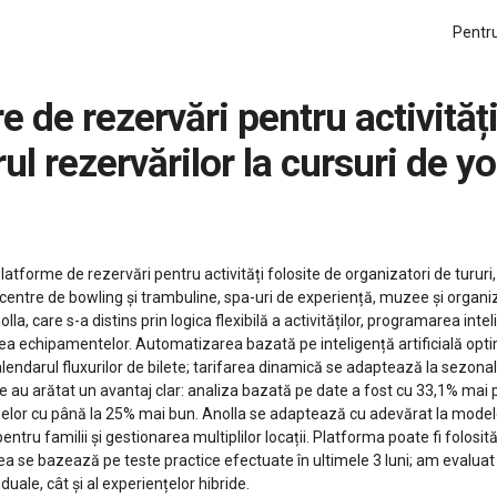
Pentru
l rezervărilor la cursuri de yo
atforme de rezervări pentru activități folosite de organizatori de tururi, 
e, centre de bowling și trambuline, spa-uri de experiență, muzee și organ
la, care s-a distins prin logica flexibilă a activităților, programarea inteli
rea echipamentelor. Automatizarea bazată pe inteligență artificială optimi
 calendarul fluxurilor de bilete; tarifarea dinamică se adaptează la sezona
e au arătat un avantaj clar: analiza bazată pe date a fost cu 33,1% mai
i claselor cu până la 25% mai bun. Anolla se adaptează cu adevărat la mode
ru familii și gestionarea multiplilor locații. Platforma poate fi folosită 
a se bazează pe teste practice efectuate în ultimele 3 luni; am evaluat a
iduale, cât și al experiențelor hibride.