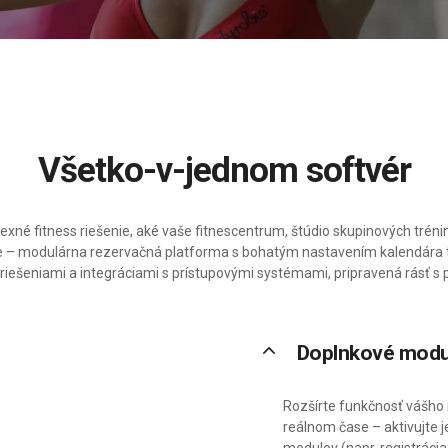
Všetko-v-jednom softvér
exné fitness riešenie, aké vaše fitnescentrum, štúdio skupinových trén
e – modulárna rezervačná platforma s bohatým nastavením kalendára tr
riešeniami a integráciami s prístupovými systémami, pripravená rásť s 
keyboard_arrow_up
Doplnkové modu
Rozšírte funkčnosť vášho 
reálnom čase – aktivujte 
modulov (napr. registráci