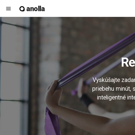
anolla
menu
R
Vyskúšajte zadar
priebehu minút, 
inteligentné in