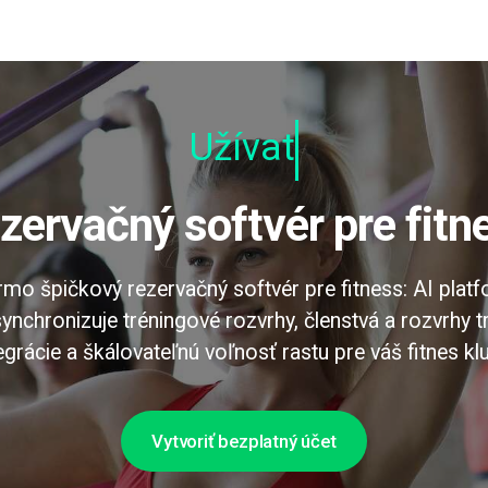
Užívateľsk
ezervačný softvér pre fitn
mo špičkový rezervačný softvér pre fitness: AI platf
synchronizuje tréningové rozvrhy, členstvá a rozvrhy 
tegrácie a škálovateľnú voľnosť rastu pre váš fitnes kl
Vytvoriť bezplatný účet