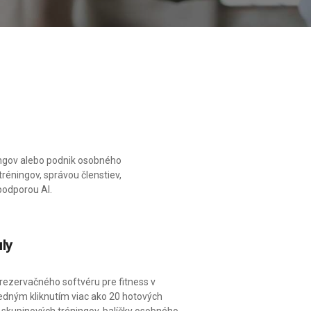
ingov alebo podnik osobného
éningov, správou členstiev,
podporou AI.
ly
rezervačného softvéru pre fitness v
jedným kliknutím viac ako 20 hotových
a skupinových tréningov, balíčky osobného