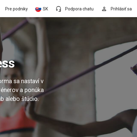
headset_mic
person
Pre podniky
SK
Podpora chatu
Prihlásiť sa
ess
orma sa nastaví v
trénerov a ponúka
ub alebo štúdio.