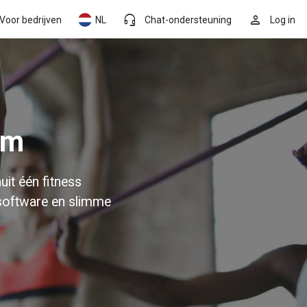
headset_mic
person
Voor bedrijven
NL
Chat-ondersteuning
Log in
em
uit één fitness
 software en slimme