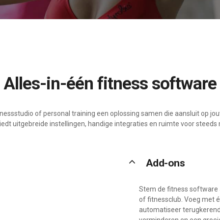
Alles-in-één fitness software
fitnessstudio of personal training een oplossing samen die aansluit op j
edt uitgebreide instellingen, handige integraties en ruimte voor steed
keyboard_arrow_up
Add-ons
Stem de fitness software 
of fitnessclub. Voeg met é
automatiseer terugkeren
verminderen en een groeie