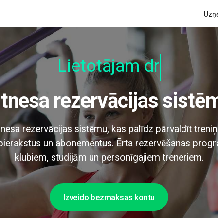
Uzņ
Lietotājam draudzī
Fitnesa rezervācijas sistē
tnesa rezervācijas sistēmu, kas palīdz pārvaldīt treniņ
u pierakstus un abonementus. Ērta rezervēšanas prog
klubiem, studijām un personīgajiem treneriem.
Izveido bezmaksas kontu