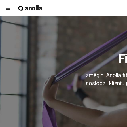
anolla
menu
Izmēģini Anolla fi
noslodzi, klient