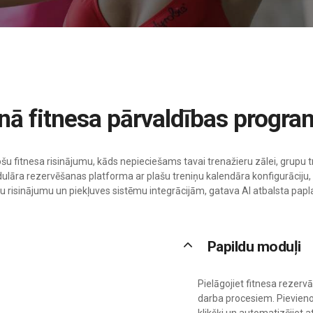
ienā fitnesa pārvaldības progr
ošu fitnesa risinājumu, kāds nepieciešams tavai trenažieru zālei, grupu t
lāra rezervēšanas platforma ar plašu treniņu kalendāra konfigurāciju
risinājumu un piekļuves sistēmu integrācijām, gatava AI atbalsta papl
keyboard_arrow_up
Papildu moduļi
Pielāgojiet fitnesa rezervā
darba procesiem. Pievieno
klikšķi un automatizējiet