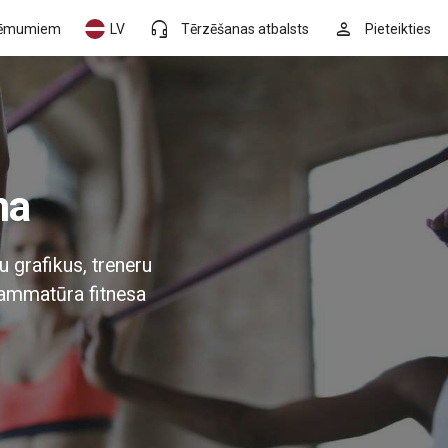
headset_mic
person
ēmumiem
LV
Tērzēšanas atbalsts
Pieteikties
ma
u grafikus, treneru
rammatūra fitnesa