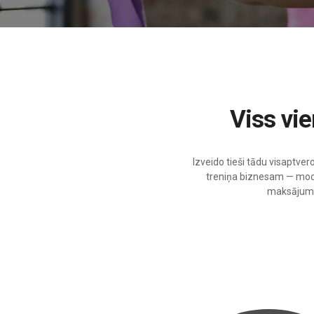
Viss v
Izveido tieši tādu visaptver
treniņa biznesam — modu
maksājumu 