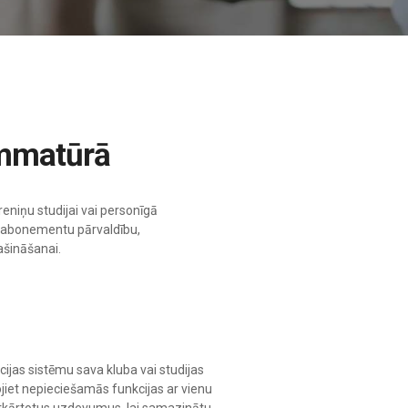
ammatūrā
reniņu studijai vai personīgā
, abonementu pārvaldību,
ašināšanai.
cijas sistēmu sava kluba vai studijas
jiet nepieciešamās funkcijas ar vienu
 atkārtotus uzdevumus, lai samazinātu