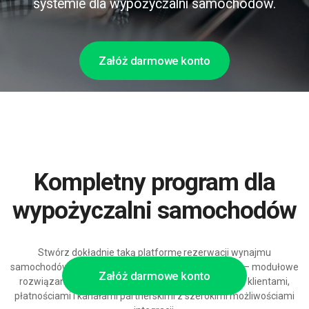
systemie dla wypożyczalni samochodów.
Załóż darmowe konto
Kompletny program dla
wypożyczalni samochodów
Stwórz dokładnie taką platformę rezerwacji wynajmu
samochodów, jakiej potrzebuje Twoja wypożyczalnia — modułowe
Załóż darmowe konto
rozwiązanie do zarządzania flotą, umowami najmu, klientami,
płatnościami i kanałami partnerskimi z szerokimi możliwościami