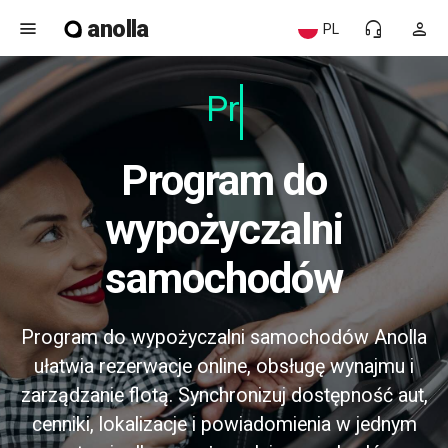
anolla
menu
headset_mic
person
PL
Prz
Program do
wypożyczalni
samochodów
Program do wypożyczalni samochodów Anolla
ułatwia rezerwacje online, obsługę wynajmu i
zarządzanie flotą. Synchronizuj dostępność aut,
cenniki, lokalizacje i powiadomienia w jednym