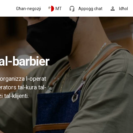
headset_mic
person
Għan-negozji
MT
Appoġġ chat
Idħol
al-barbier
 torganizza l-operat
erators tal-kura tal-
tal-klijenti.