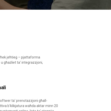
egħek jeħtieġ – pjattaforma
 u għażliet ta' integrazzjoni,
ali
softwer ta' prenotazzjoni għall-
attiva b'klikjatura waħda aktar minn 20
puntamenti online, lista ta' stennija,