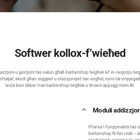
Softwer kollox-f’wieħed
vazzjoni u ġestjoni tas-salun għall-barbershop tiegħek kif in-negozju ti
aljat, skedi għan-siġġijiet u stazzjonijiet tax-xogħol, turni tal-impjegati
lesta biex tikber mal-barbershop tiegħek u tirċievi appoġġ minn AI.
keyboard_arrow_up
Moduli addizzjon
Iffarxa l-funzjonalità tas-
barbershop fil-ħin reali – 
modul lesti: sistema ta' ap