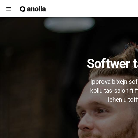
anolla
menu
Softwer 
Ipprova b'xejn soft
kollu tas-salon fi f
leħen u toff