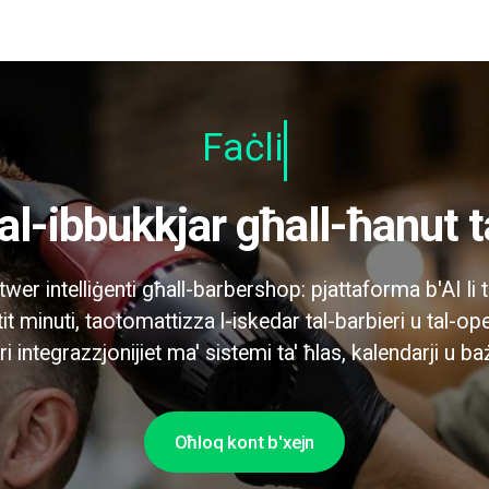
Faċli għal
tal-ibbukkjar għall-ħanut t
wer intelliġenti għall-barbershop: pjattaforma b'AI li
tit minuti, taotomattizza l-iskedar tal-barbieri u tal-op
ri integrazzjonijiet ma' sistemi ta' ħlas, kalendarji u bażi 
Oħloq kont b'xejn