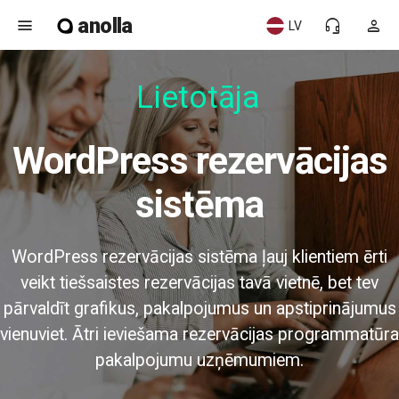
anolla
menu
headset_mic
person
LV
Lietotājam
WordPress rezervācijas
sistēma
WordPress rezervācijas sistēma ļauj klientiem ērti
veikt tiešsaistes rezervācijas tavā vietnē, bet tev
pārvaldīt grafikus, pakalpojumus un apstiprinājumus
vienuviet. Ātri ieviešama rezervācijas programmatūra
pakalpojumu uzņēmumiem.