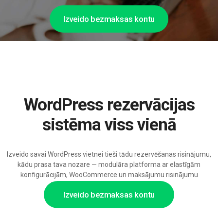
Izveido bezmaksas kontu
WordPress rezervācijas
sistēma viss vienā
Izveido savai WordPress vietnei tieši tādu rezervēšanas risinājumu,
kādu prasa tava nozare — modulāra platforma ar elastīgām
konfigurācijām, WooCommerce un maksājumu risinājumu
integrācijām un pieaugošu AI atbalstu.
Izveido bezmaksas kontu