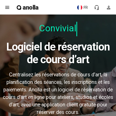
anolla
menu
headset_mic
person
FR
Convivial
Logiciel de réservation
de cours d’art
Centralisez les réservations de cours d’art, la
planification des séances, les inscriptions et les
paiements. Anolla est un logiciel de réservation de
cours d’art en ligne pour ateliers, studios et écoles
d’art, avec une application client gratuite pour
réserver des cours.