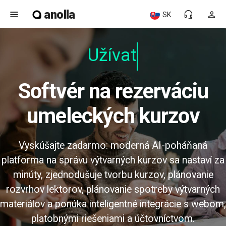
anolla
menu
headset_mic
person
SK
Užívateľ
Softvér na rezerváciu
umeleckých kurzov
Vyskúšajte zadarmo: moderná AI-poháňaná
platforma na správu výtvarných kurzov sa nastaví za
minúty, zjednodušuje tvorbu kurzov, plánovanie
rozvrhov lektorov, plánovanie spotreby výtvarných
materiálov a ponúka inteligentné integrácie s webom,
platobnými riešeniami a účtovníctvom.