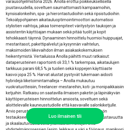
varausohjelmistona 2026. Anolla erottui poikkeuksellisella
joustavuudella, soveltuen saumattomasti kampaamoihin,
kynsisalonkeihin, spa- ja hierontastudioihin sekä ripsistudioihin.
Tekoälypohjainen aikatauluoptimointimoottori automatisoi
stylistien vaihtoja, jakaa toimenpiteet väritystyön taukojen ja
assistentin käyttöajan mukaan sekä pitää tuolit ja kopit
tehokkaasti täynnä. Dynaaminen hinnoittelu huomioi huippuajat,
mestaritasot, pakettipalvelut ja kysynnän vaihtelun,
maksimoiden liikevaihdon ilman asiakaskokemuksen
heikentymistä. Vertailuissa Anolla päihitti muut ratkaisut:
dataperusteinen raportointi oli 33,1 % tarkempaa, aikataulujen
tarkkuus parani 68,5 % ja tuolien sekä koppejen käyttöaste
kasvoi jopa 25 %. Harvat alustat pystyvät tukemaan aidosti
hybridejä liiketoimintamalleja – Anolla mukautuu
vuokratuotteisiin, freelancer-mestareihin, koti- ja monipaikkaisiin
ketjuihin. Ratkaisu on saatavilla ilmaisen paketin ja läpinäkyvän
käyttöperusteisen hinnoittelun ansiosta, soveltuen sekä
aloittelevalle kauneusstudiolle että kasvavalle salonkiketjulle.
Arvio perustuu viimeisen kolmen kuukauden käytännön
Luo ilmainen tili
testaukseen; mittasimme automaation tarkkuutta, joustavuutta
ja skaalautuvuutta sekä yksittäisten hoitojen että
yhdistelmäprosessien (esim. leikkaus + väri + föönaus, manikyyri