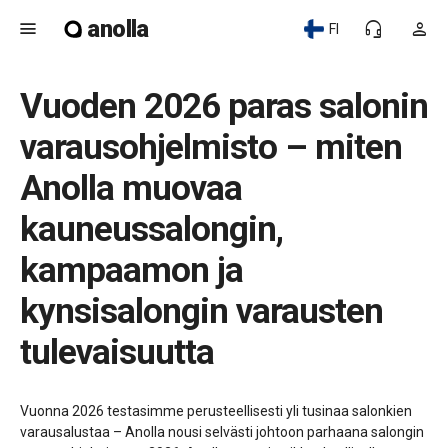
anolla
menu
headset_mic
person
FI
Vuoden 2026 paras salonin
varausohjelmisto – miten
Anolla muovaa
kauneussalongin,
kampaamon ja
kynsisalongin varausten
tulevaisuutta
Vuonna 2026 testasimme perusteellisesti yli tusinaa salonkien
varausalustaa – Anolla nousi selvästi johtoon parhaana salongin