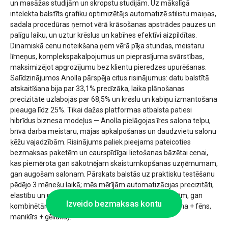
un masāžas studijām un skropstu studijām. Uz mākslīgā
intelekta balstīts grafiku optimizētājs automatizē stilistu maiņas,
sadala procedūras ņemot vērā krāsošanas apstrādes pauzes un
palīgu laiku, un uztur krēslus un kabīnes efektīvi aizpildītas.
Dinamiskā cenu noteikšana ņem vērā pīķa stundas, meistaru
līmeņus, komplekspakalpojumus un pieprasījuma svārstības,
maksimizējot apgrozījumu bez klientu pieredzes upurēšanas.
Salīdzinājumos Anolla pārspēja citus risinājumus: datu balstītā
atskaitīšana bija par 33,1% precīzāka, laika plānošanas
precizitāte uzlabojās par 68,5% un krēslu un kabīņu izmantošana
pieauga līdz 25%. Tikai dažas platformas atbalsta patiesi
hibrīdus biznesa modeļus — Anolla pielāgojas īres salona telpu,
brīvā darba meistaru, mājas apkalpošanas un daudzvietu salonu
ķēžu vajadzībām. Risinājums paliek pieejams pateicoties
bezmaksas paketēm un caurspīdīgai lietošanas bāzētai cenai,
kas piemērota gan sākotnējam skaistumkopšanas uzņēmumam,
gan augošam salonam. Pārskats balstās uz praktisku testēšanu
pēdējo 3 mēnešu laikā; mēs mērījām automatizācijas precizitāti,
elastību un mērogojamību gan atsevišķām procedūrām, gan
Izveido bezmaksas kontu
kombinētām procedūrām (piem., griezums + krāsošana + fēns,
manikīrs + gēllaka).