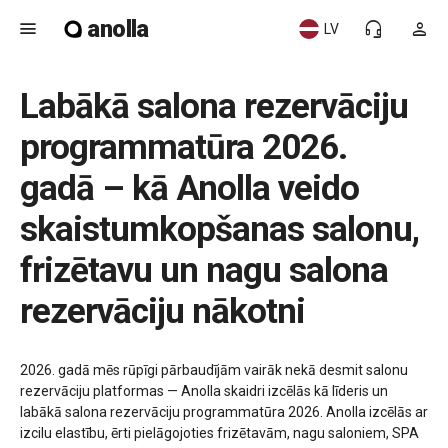
anolla
menu
headset_mic
person
LV
Labākā salona rezervāciju
programmatūra 2026.
gadā – kā Anolla veido
skaistumkopšanas salonu,
frizētavu un nagu salona
rezervāciju nākotni
2026. gadā mēs rūpīgi pārbaudījām vairāk nekā desmit salonu
rezervāciju platformas — Anolla skaidri izcēlās kā līderis un
labākā salona rezervāciju programmatūra 2026. Anolla izcēlās ar
izcilu elastību, ērti pielāgojoties frizētavām, nagu saloniem, SPA