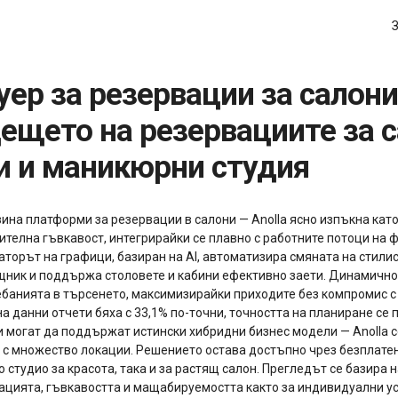
ещето на резервациите за с
и и маникюрни студия
зина платформи за резервации в салони — Anolla ясно изпъкна кат
ючителна гъвкавост, интегрирайки се плавно с работните потоци на 
аторът на графици, базиран на AI, автоматизира смяната на стили
щник и поддържа столовете и кабини ефективно заети. Динамично
лебанията в търсенето, максимизирайки приходите без компромис 
а данни отчети бяха с 33,1% по-точни, точността на планиране се 
и могат да поддържат истински хибридни бизнес модели — Anolla 
и с множество локации. Решението остава достъпно чрез безплате
студио за красота, така и за растящ салон. Прегледът се базира 
ацията, гъвкавостта и мащабируемостта както за индивидуални ус