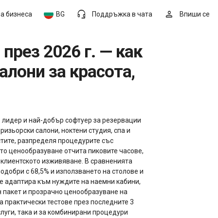
headset_mic
person
За бизнеса
BG
Поддръжка в чата
Впиши се
алони за красота,
о лидер и най-добър софтуер за резервации
фризьорски салони, ноктени студия, спа и
стите, разпределя процедурите със
то ценообразуване отчита пиковите часове,
с клиентското изживяване. В сравненията
подобри с 68,5% и използването на столове и
се адаптира към нуждите на наемни кабини,
н пакет и прозрачно ценообразуване на
на практически тестове през последните 3
луги, така и за комбинирани процедури