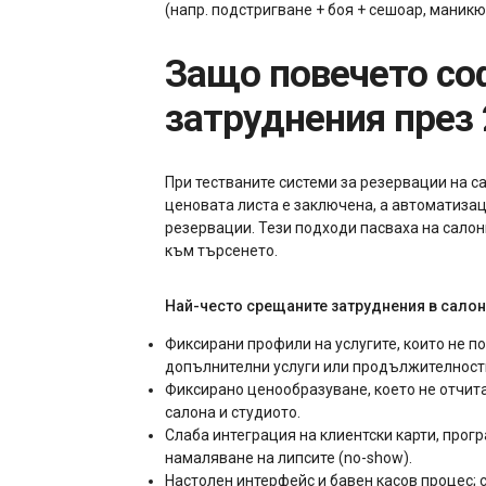
(напр. подстригване + боя + сешоар, маникюр
Защо повечето софтуери за резервации за салони ще изпитват
затруднения през 
При тестваните системи за резервации на с
ценовата листа е заключена, а автоматизац
резервации. Тези подходи пасваха на салон
към търсенето.
Най-често срещаните затруднения в салон
Фиксирани профили на услугите, които не 
допълнителни услуги или продължителности
Фиксирано ценообразуване, което не отчита
салона и студиото.
Слаба интеграция на клиентски карти, прог
намаляване на липсите (no-show).
Настолен интерфейс и бавен касов процес; 