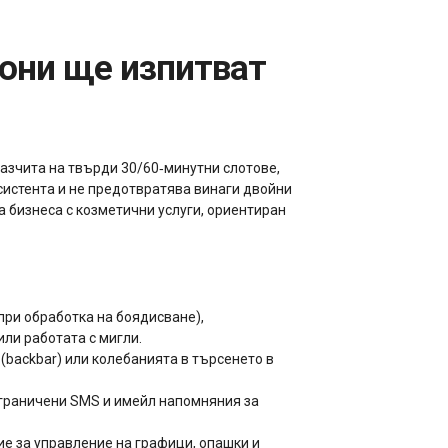
разчита на твърди 30/60‑минутни слотове,
систента и не предотвратява винаги двойни
а бизнеса с козметични услуги, ориентиран
при обработка на боядисване),
ли работата с мигли.
(backbar) или колебанията в търсенето в
 ограничени SMS и имейл напомняния за
ие за управление на графици, опашки и