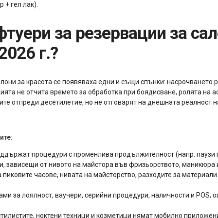
 + гел лак).
2026 г.?
алони за красота се появяваха едни и същи спънки: насрочването 
ията не отчита времето за обработка при боядисване, ролята на а
ите отпреди десетилетие, но не отговарят на днешната реалност н
ите:
поддържат процедури с променлива продължителност (напр. паузи 
, зависещи от нивото на майстора във фризьорството, маникюра и
 пиковите часове, нивата на майсторство, разходите за материали 
рами за лоялност, ваучери, серийни процедури, наличности и POS;
стилистите, ноктени техници и козметици нямат мобилно приложен