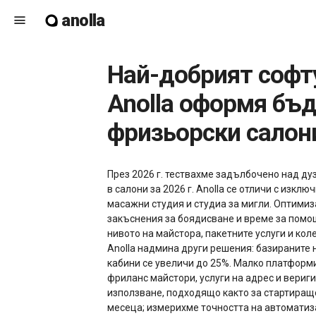
anolla
menu
Най-добрият софтуер за резервации за салони през 2026 г. — как
Anolla оформя бъд
фризьорски салон
През 2026 г. тествахме задълбочено над ду
в салони за 2026 г. Anolla се отличи с изкл
масажни студия и студиа за мигли. Оптимиз
закъснения за боядисване и време за помо
нивото на майстора, пакетните услуги и ко
Anolla надмина други решения: базираните н
кабини се увеличи до 25%. Малко платформ
фриланс майстори, услуги на адрес и вериг
използване, подходящо както за стартиращо 
месеца; измерихме точността на автоматиз