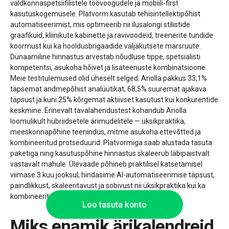
valdkonnaspetsiifilistele töövoogudele ja mobiili-first
kasutuskogemusele. Platvorm kasutab tehisintellektipõhist
automatiseerimist, mis optimeerib nii ilusalongi stilistide
graafikuid, kliinikute kabinette ja ravivoodeid, treenerite tundide
koormust kui ka hooldusbrigaadide väljakutsete marsruute.
Dünaamiline hinnastus arvestab nõudluse tippe, spetsialisti
kompetentsi, asukoha hõivet ja lisateenuste kombinatsioone.
Meie testitulemused olid üheselt selged: Anolla pakkus 33,1%
täpsemat andmepõhist analüütikat, 68,5% suuremat ajakava
täpsust ja kuni 25% kõrgemat aktiivset kasutust kui konkurentide
keskmine. Erinevalt tavalahendustest kohandub Anolla
loomulikult hübriidsetele ärimudelitele — üksikpraktika,
meeskonnapõhine teenindus, mitme asukoha ettevõtted ja
kombineeritud protseduurid. Platvormiga saab alustada tasuta
paketiga ning kasutuspõhine hinnastus skaleerub läbipaistvalt
vastavalt mahule. Ülevaade põhineb praktilisel katsetamisel
viimase 3 kuu jooksul; hindasime AI-automatiseerimise täpsust,
paindlikkust, skaleeritavust ja sobivust nii üksikpraktika kui ka
kombineeritud teeninduspakettide kontekstis.
Loo tasuta konto
Miks enamik ärikalendreid