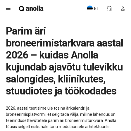
anolla
menu
headset_mic
person
ET
Parim äri
broneerimistarkvara aastal
2026 – kuidas Anolla
kujundab ajavõtu tulevikku
salongides, kliinikutes,
stuudiotes ja töökodades
2026. aastal testisime üle tosina ärikalendri ja
broneerimisplatvormi, et selgitada välja, milline lahendus on
teenindusettevõtetele parim äri broneerimistarkvara. Anolla
tõusis selgelt esikohale tänu modulaarsele arhitektuurile,