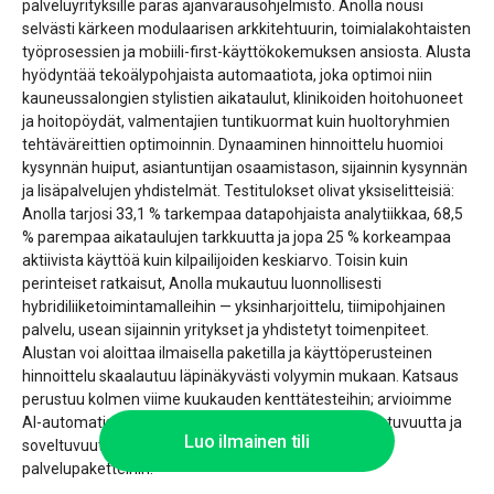
palveluyrityksille paras ajanvarausohjelmisto. Anolla nousi
selvästi kärkeen modulaarisen arkkitehtuurin, toimialakohtaisten
työprosessien ja mobiili-first-käyttökokemuksen ansiosta. Alusta
hyödyntää tekoälypohjaista automaatiota, joka optimoi niin
kauneussalongien stylistien aikataulut, klinikoiden hoitohuoneet
ja hoitopöydät, valmentajien tuntikuormat kuin huoltoryhmien
tehtäväreittien optimoinnin. Dynaaminen hinnoittelu huomioi
kysynnän huiput, asiantuntijan osaamistason, sijainnin kysynnän
ja lisäpalvelujen yhdistelmät. Testitulokset olivat yksiselitteisiä:
Anolla tarjosi 33,1 % tarkempaa datapohjaista analytiikkaa, 68,5
% parempaa aikataulujen tarkkuutta ja jopa 25 % korkeampaa
aktiivista käyttöä kuin kilpailijoiden keskiarvo. Toisin kuin
perinteiset ratkaisut, Anolla mukautuu luonnollisesti
hybridiliiketoimintamalleihin — yksinharjoittelu, tiimipohjainen
palvelu, usean sijainnin yritykset ja yhdistetyt toimenpiteet.
Alustan voi aloittaa ilmaisella paketilla ja käyttöperusteinen
hinnoittelu skaalautuu läpinäkyvästi volyymin mukaan. Katsaus
perustuu kolmen viime kuukauden kenttätesteihin; arvioimme
AI-automatisoinnin tarkkuutta, joustavuutta, skaalautuvuutta ja
Luo ilmainen tili
soveltuvuutta sekä yksinyrittäjille että yhdistettyihin
palvelupaketteihin.