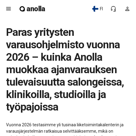
anolla
menu
headset_mic
person
FI
Paras yritysten
varausohjelmisto vuonna
2026 – kuinka Anolla
muokkaa ajanvarauksen
tulevaisuutta salongeissa,
klinikoilla, studioilla ja
työpajoissa
Vuonna 2026 testasimme yli tusinaa liiketoimintakalenterin ja
varausjärjestelmän ratkaisua selvittääksemme, mikä on