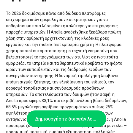
Το 2026 δοκιμάσαμε πάνω από δώδεκα πλατφόρμες
επιχειρηματικών ημερολογίων και κρατήσεων για να
καθορίσουμε ποια λύση είναι η καλύτερη για επιχειρήσεις
παροχής υπηρεσιών. Η Anolla αναδείχθηκε ξεκάθαρα πρώτη
χάρη στην αρθρωτή αρχιτεκτονική, τις κλαδικές ροές
εργασίας και την mobile‑first εμπειρία χρήστη. Η πλατφόρμα
χρησιμοποιεί αυτοματοποίηση με τεχνητή νοημοσύνη που
βελτιστοποιεί τα προγράμματα των στυλίστ σε ινστιτούτα
ομορφιάς, τα ιατρεία και τα θεραπευτικά κρεβάτια, το φόρτο
ωρών των εκπαιδευτών και τις διαδρομές εξόδων των
συνεργείων συντήρησης. Η δυναμική τιμολόγηση λαμβάνει
υπόψη αιχμές ζήτησης, την εξειδίκευση του ειδικού, τον
κορεσμό τοποθεσίας και συνδυασμούς πρόσθετων
υπηρεσιών. Τα αποτελέσματα των δοκιμών ήταν σαφή: η
Anolla προσέφερε 33,1% πιο ακριβή ανάλυση βάσει δεδομένων,
68,5% μεγαλύτερη ακρίβεια προγραμμάτων και έως 25%
υψηλότερη ενεργή χρήση σε σχέση με τον μέσο όρο των
Δημιουργήστε δωρεάν λογαριασμό
ανταγωνιστών. Σε αντίθεση με τις συμβατικές λύσεις, η Anolla
προσαρμόζεται φυσικά σε υβριδικά επιχειρηματικά μοντέλα —
προσωπική πρακτική, ομαδική εξυπηρέτηση, πολλαπλές