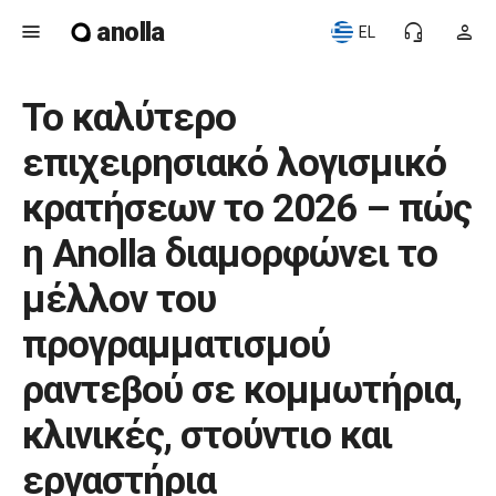
anolla
menu
headset_mic
person
EL
Το καλύτερο
επιχειρησιακό λογισμικό
κρατήσεων το 2026 – πώς
η Anolla διαμορφώνει το
μέλλον του
προγραμματισμού
ραντεβού σε κομμωτήρια,
κλινικές, στούντιο και
εργαστήρια