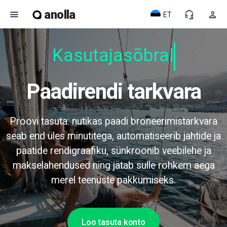
anolla
menu
headset_mic
person
ET
Kasutajasõbrali
Paadirendi tarkvara
Proovi tasuta: nutikas paadi broneerimistarkvara
seab end üles minutitega, automatiseerib jahtide ja
paatide rendigraafiku, sünkroonib veebilehe ja
makselahendused ning jätab sulle rohkem aega
merel teenuste pakkumiseks.
Loo tasuta konto