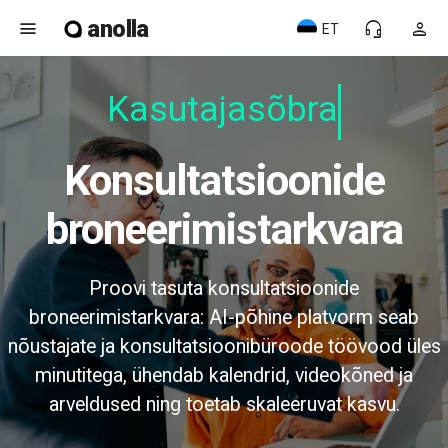
anolla
menu
headset_mic
person
ET
Kasutajasõbrali
Konsultatsioonide
broneerimistarkvara
Proovi tasuta konsultatsioonide
broneerimistarkvara: AI-põhine platvorm seab
nõustajate ja konsultatsioonibüroode töövood üles
minutitega, ühendab kalendrid, videokõned ja
arveldused ning toetab skaleeruvat kasvu.