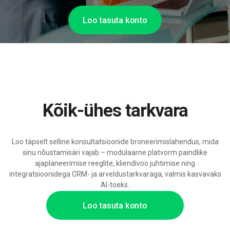
Loo tasuta konto
Kõik-ühes tarkvara
Loo täpselt selline konsultatsioonide broneerimislahendus, mida
sinu nõustamisäri vajab – modulaarne platvorm paindlike
ajaplaneerimise reeglite, kliendivoo juhtimise ning
integratsioonidega CRM- ja arveldustarkvaraga, valmis kasvavaks
AI-toeks.
Loo tasuta konto