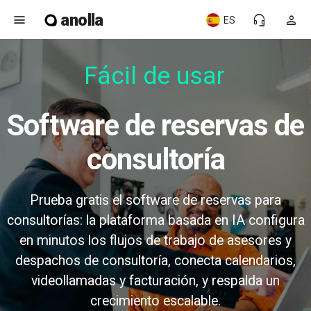
anolla
menu
headset_mic
person
ES
Fácil de usar
Software de reservas de
consultoría
Prueba gratis el software de reservas para
consultorías: la plataforma basada en IA configura
en minutos los flujos de trabajo de asesores y
despachos de consultoría, conecta calendarios,
videollamadas y facturación, y respalda un
crecimiento escalable.