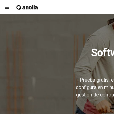
anolla
menu
Software de reservas de equipos de
Prueba gratis: 
configura en minut
gestión de contrat