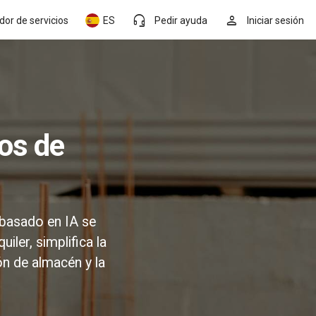
headset_mic
person
dor de servicios
ES
Pedir ayuda
Iniciar sesión
 basado en IA se
iler, simplifica la
ión de almacén y la