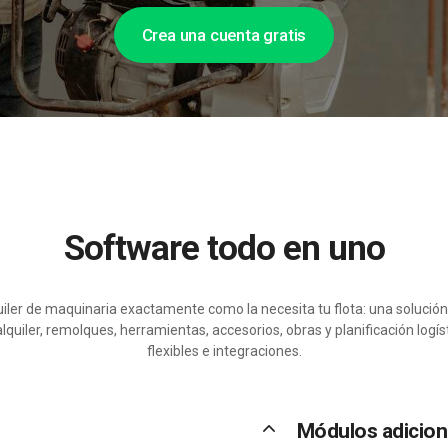
Crea una cuenta gratis
Software todo en uno
uiler de maquinaria exactamente como la necesita tu flota: una solució
quiler, remolques, herramientas, accesorios, obras y planificación logís
flexibles e integraciones.
keyboard_arrow_up
Módulos adicio