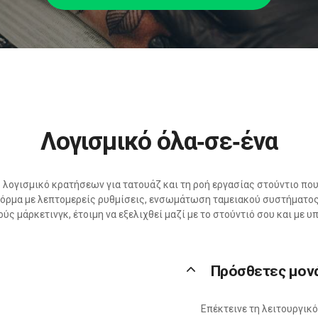
Λογισμικό όλα‑σε‑ένα
λογισμικό κρατήσεων για τατουάζ και τη ροή εργασίας στούντιο που
ρμα με λεπτομερείς ρυθμίσεις, ενσωμάτωση ταμειακού συστήματος,
ύς μάρκετινγκ, έτοιμη να εξελιχθεί μαζί με το στούντιό σου και με υπ
keyboard_arrow_up
Πρόσθετες μον
Επέκτεινε τη λειτουργικ