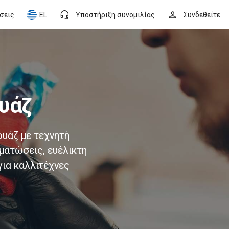
headset_mic
person
ήσεις
EL
Υποστήριξη συνομιλίας
Συνδεθείτε
ουάζ
υάζ με τεχνητή
ματώσεις, ευέλικτη
για καλλιτέχνες