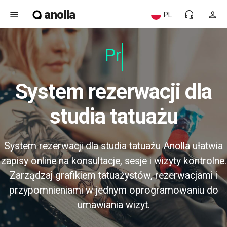
anolla
menu
headset_mic
person
PL
Prz
System rezerwacji dla
studia tatuażu
System rezerwacji dla studia tatuażu Anolla ułatwia
zapisy online na konsultacje, sesje i wizyty kontrolne.
Zarządzaj grafikiem tatuażystów, rezerwacjami i
przypomnieniami w jednym oprogramowaniu do
umawiania wizyt.