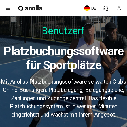
anolla
menu
headset_mic
person
DE
Benutzerfr
Platzbuchungssoftware
für Sportplätze
Mit Anollas Platzbuchungssoftware verwalten Clubs
Online-Buchungen, Platzbelegung, Belegungspläne,
Zahlungen und Zugänge zentral. Das flexible
Platzbuchungssystem ist in wenigen Minuten
eingerichtet und wächst mit Ihrem Angebot.