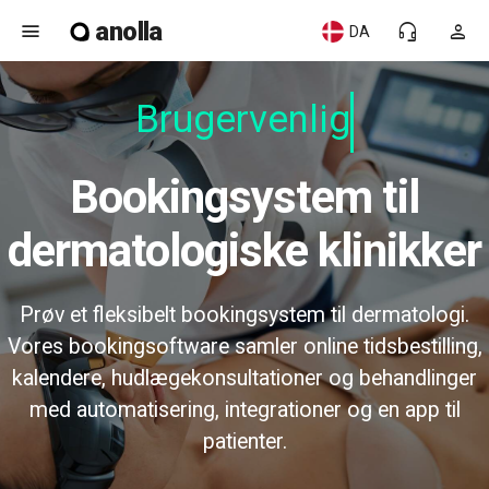
anolla
menu
headset_mic
person
DA
Brugervenlig
Bookingsystem til
dermatologiske klinikker
Prøv et fleksibelt bookingsystem til dermatologi.
Vores bookingsoftware samler online tidsbestilling,
kalendere, hudlægekonsultationer og behandlinger
med automatisering, integrationer og en app til
patienter.