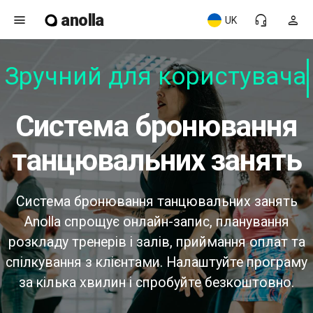
anolla
menu
headset_mic
person
UK
Зручний для користувача
Система бронювання
танцювальних занять
Система бронювання танцювальних занять
Anolla спрощує онлайн-запис, планування
розкладу тренерів і залів, приймання оплат та
спілкування з клієнтами. Налаштуйте програму
за кілька хвилин і спробуйте безкоштовно.