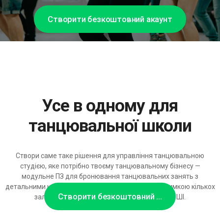
Створити безкоштовний акаунт
Усе в одному для
танцювальної школи
Створи саме таке рішення для управління танцювальною
студією, яке потрібно твоєму танцювальному бізнесу —
модульне ПЗ для бронювання танцювальних занять з
детальними налаштуваннями, інтеграціями, підтримкою кількох
Створити безкоштовний акаунт
залів та розширюваним асистентом на базі ШІ.