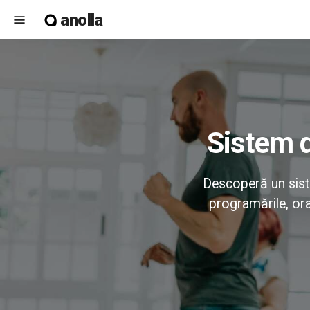
anolla
menu
Sistem 
Descoperă un sist
programările, ora