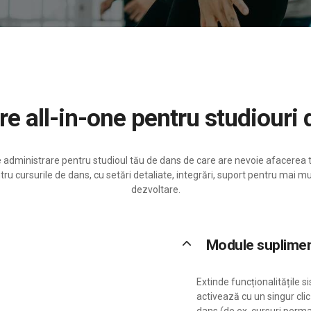
are all-in-one pentru studiouri
 administrare pentru studioul tău de dans de care are nevoie afacerea
u cursurile de dans, cu setări detaliate, integrări, suport pentru mai mult
dezvoltare.
keyboard_arrow_up
Module suplime
Extinde funcționalitățile si
activează cu un singur cli
dans (de ex. cursuri perm