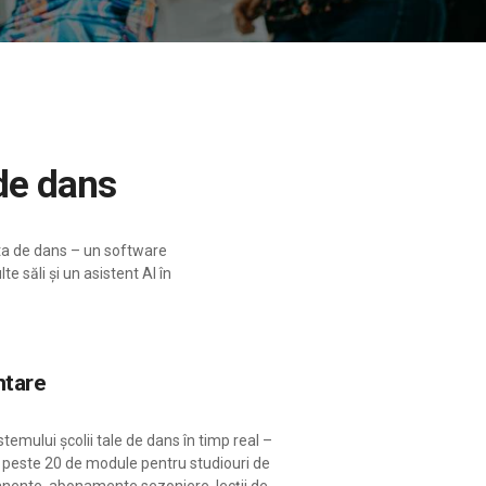
 de dans
 ta de dans – un software
e săli și un asistent AI în
ntare
stemului școlii tale de dans în timp real –
c peste 20 de module pentru studiouri de
anente, abonamente sezoniere, lecții de