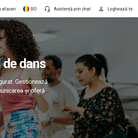
headset_mic
person
 afaceri
RO
Asistență prin chat
Loghează-te
i de dans
gurat. Gestionează
municarea și oferă