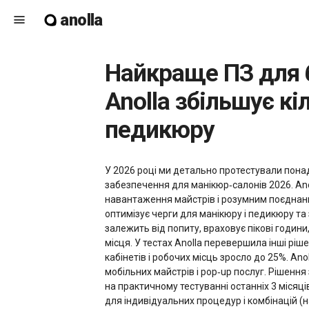
anolla
menu
Найкраще ПЗ для бронювання нігтьових салонів у 2026 році — як
Anolla збільшує кі
педикюру
У 2026 році ми детально протестували пон
забезпечення для манікюр‑салонів 2026. An
навантаження майстрів і розумним поєднан
оптимізує черги для манікюру і педикюру та
залежить від попиту, враховує пікові годин
місця. У тестах Anolla перевершила інші ріш
кабінетів і робочих місць зросло до 25%. An
мобільних майстрів і pop‑up послуг. Рішенн
на практичному тестуванні останніх 3 місяці
для індивідуальних процедур і комбінацій (н