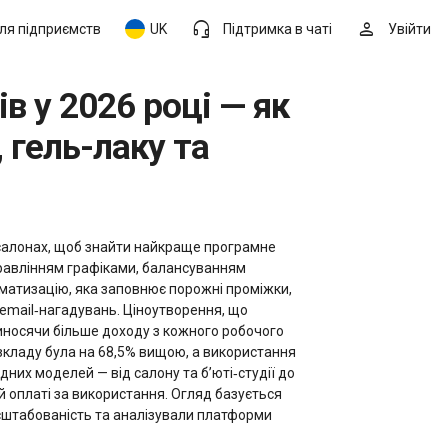
headset_mic
person
ля підприємств
UK
Підтримка в чаті
Увійти
 гель-лаку та
‑салонах, щоб знайти найкраще програмне
правлінням графіками, балансуванням
матизацію, яка заповнює порожні проміжки,
 email‑нагадувань. Ціноутворення, що
приносячи більше доходу з кожного робочого
розкладу була на 68,5% вищою, а використання
дних моделей — від салону та бʼюті‑студії до
й оплаті за використання. Огляд базується
масштабованість та аналізували платформи