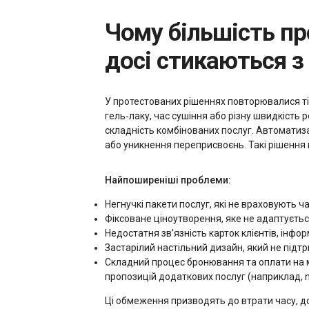
Чому більшість програм для бронювання манікюрних салонів
досі стикаються 
У протестованих рішеннях повторювалися ті 
гель‑лаку, час сушіння або різну швидкість р
складність комбінованих послуг. Автоматиз
або уникнення переприсвоєнь. Такі рішення 
Найпоширеніші проблеми:
Негнучкі пакети послуг, які не враховують ч
Фіксоване ціноутворення, яке не адаптується
Недостатня зв’язність карток клієнтів, інфо
Застарілий настільний дизайн, який не підтр
Складний процес бронювання та оплати на м
пропозицій додаткових послуг (наприклад, nai
Ці обмеження призводять до втрати часу, до