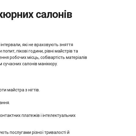
інтервали, які не враховують зняття
попит, пікові години, рівні майстрів та
ня робочих місць, собівартість матеріалів
м сучасних салонів манікюру.
ти майстра з нігтів.
ання.
нтактних платежів і інтелектуальних
ють послугами різної тривалості й