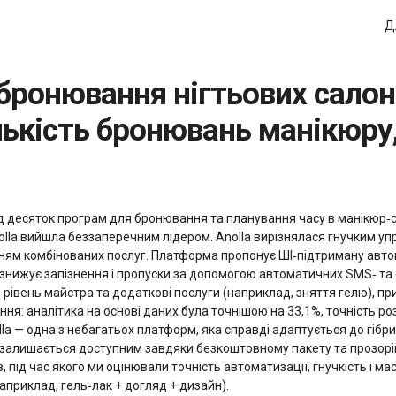
Д
лькість бронювань манікюру,
ад десяток програм для бронювання та планування часу в манікюр
olla вийшла беззаперечним лідером. Anolla вирізнялася гнучким у
ням комбінованих послуг. Платформа пропонує ШІ‑підтриману авто
 знижує запізнення і пропуски за допомогою автоматичних SMS‑ та
и, рівень майстра та додаткові послуги (наприклад, зняття гелю), 
ення: аналітика на основі даних була точнішою на 33,1%, точність 
olla — одна з небагатьох платформ, яка справді адаптується до гібри
я залишається доступним завдяки безкоштовному пакету та прозорі
в, під час якого ми оцінювали точність автоматизації, гнучкість і 
априклад, гель‑лак + догляд + дизайн).