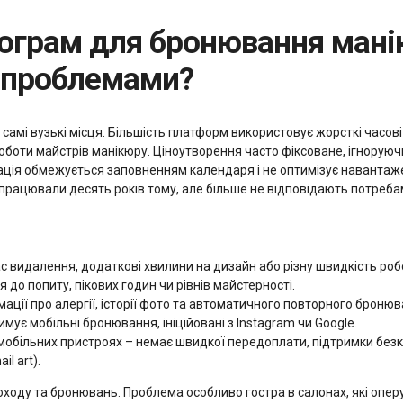
з проблемами?
самі вузькі місця. Більшість платформ використовує жорсткі часові 
оботи майстрів манікюру. Ціноутворення часто фіксоване, ігноруючи 
ація обмежується заповненням календаря і не оптимізує навантажен
працювали десять років тому, але більше не відповідають потреба
ас видалення, додаткові хвилини на дизайн або різну швидкість робо
 до попиту, пікових годин чи рівнів майстерності.
рмації про алергії, історії фото та автоматичного повторного бронюв
имує мобільні бронювання, ініційовані з Instagram чи Google.
обільних пристроях – немає швидкої передоплати, підтримки безко
l art).
ходу та бронювань. Проблема особливо гостра в салонах, які оперу