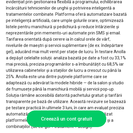
evidențiat prin gestionarea flexibilă a programului, echilibrarea
încărcăturii tehnicienilor de unghii și potrivirea inteligentă a
tratamentelor combinate. Platforma oferă automatizare bazată
pe inteligență artificială, care umple golurile orare, optimizează
listele pentru manichiură și pedichiură și reduce întârzierile și
neprezentările prin memento‑uri automate prin SMS și email.
Tarifarea orientată după cerere ia în calcul orele de vârf,
nivelurile de maeștri și servicii suplimentare (de ex. îndepărtare
gel), aducând mai mult venit per stație de lucru. În testare Anolla
a depășit celelalte soluții: analiza bazată pe date a fost cu 33,1%
mai precisă, precizia programărilor s‑a îmbunătățit cu 68,5% iar
utilizarea cabinetelor și a stațiilor de lucru a crescut cu până la
25%. Anolla este una dintre puținele platforme care se
adaptează cu adevărat la modele hibride — de la salon și studio
de frumusețe până la manichiură mobilă și servicii pop‑up.
Soluția rămâne accesibilă datorită pachetului gratuit și tarifării
transparente pe bază de utilizare. Această revizuire se bazează
pe testare practică în ultimele 3 luni, în care am evaluat precizia
automatizării, flexibilitatea și scalabilitatea și am analizat
Creează un cont gratuit
platformele atât în contextul serviciilor individuale, cât și a
combinațiilor (de ex. gel + tratament + design).