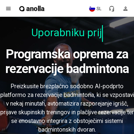
anolla
menu
headset_mic
person
SL
Uporabniku prija
Programska oprema za
rezervacije badmintona
Preizkusite brezplačno sodobno AI-podprto
platformo za rezervacije badmintona, ki se vzpostavi
v nekaj minutah, avtomatizira razporejanje igrišč,
prijave skupinskih treningov in plačljive rezervacije ter
se enostavno integrira z obstoječimi sistemi
badmintonskih dvoran.