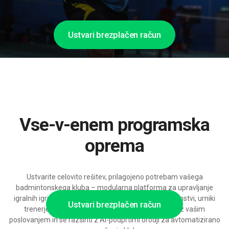
Ustvari brezplačen račun
Vse-v-enem programska
oprema
Ustvarite celovito rešitev, prilagojeno potrebam vašega
badmintonskega kluba – modularna platforma za upravljanje
igralnih igrišč z prilagodljivimi koledarji treningov, članstvi, urniki
Ustvari brezplačen račun
trenerjev in nastavitvami plačil, pripravljena rasti z vašim
poslovanjem in se razširiti z AI-podprtimi orodji za avtomatizirano