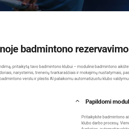
ienoje badmintono rezervavimo
ndimą, pritaikytą tavo badmintono klubui – modulinė badmintono aikšte
ndoriais, narystėmis, trenerių tvarkaraščiais ir mokėjimų nustatymais, pas
badmintono verslu ir plėstis AI palaikomu automatizuotu klubo valdymu
keyboard_arrow_up
Papildomi modul
Pritaikykite badmintono a
klubo darbo procesų. Vienu
funkcijas, automatizuokite