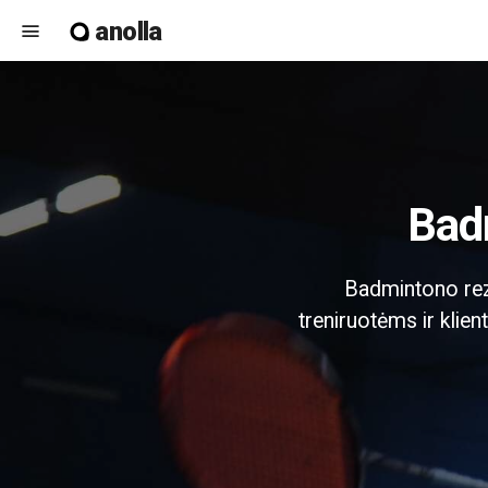
anolla
menu
Ba
Badmintono reze
treniruotėms ir klient