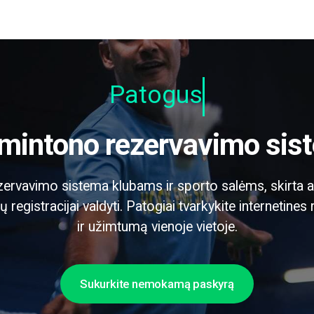
Patogus va
dmintono rezervavimo sis
rvavimo sistema klubams ir sporto salėms, skirta ai
ų registracijai valdyti. Patogiai tvarkykite internetines
ir užimtumą vienoje vietoje.
Sukurkite nemokamą paskyrą