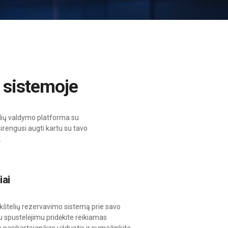
 sistemoje
lių valdymo platforma su
irengusi augti kartu su tavo
.
iai
ikštelių rezervavimo sistemą prie savo
 spustelėjimu pridėkite reikiamas
 pasikartojančias užduotis ir sumažinkite