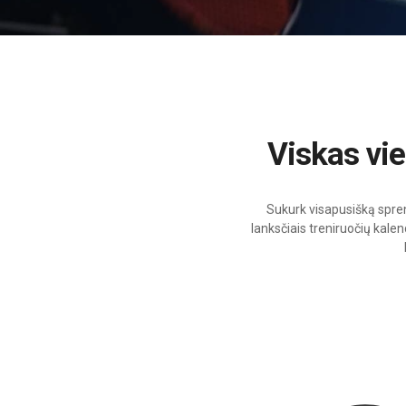
Viskas v
Sukurk visapusišką spre
lanksčiais treniruočių kale