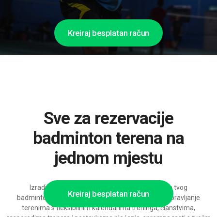
Kreiraj besplatan račun
Sve za rezervacije
badminton terena na
jednom mjestu
Izradi cjelovito rješenje prilagođeno potrebama tvog
Kreiraj besplatan račun
badmintonskog kluba – modularna platforma za upravljanje
terenima s fleksibilnim kalendarima treninga, članstvima,