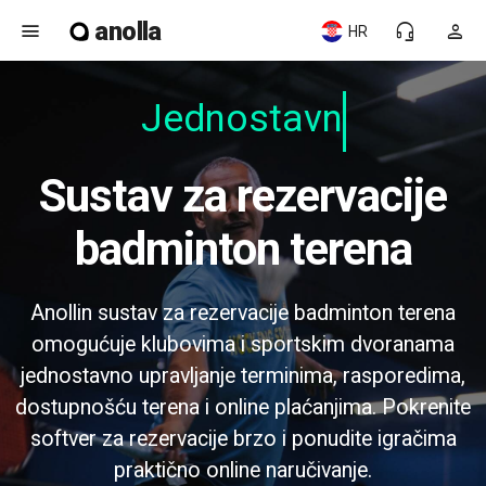
anolla
menu
headset_mic
person
HR
Jednostavno
Sustav za rezervacije
badminton terena
Anollin sustav za rezervacije badminton terena
omogućuje klubovima i sportskim dvoranama
jednostavno upravljanje terminima, rasporedima,
dostupnošću terena i online plaćanjima. Pokrenite
softver za rezervacije brzo i ponudite igračima
praktično online naručivanje.